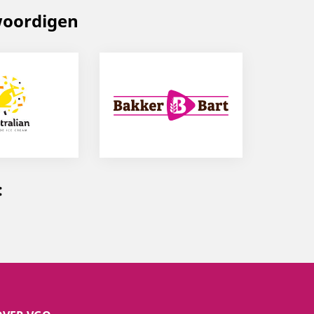
woordigen
: